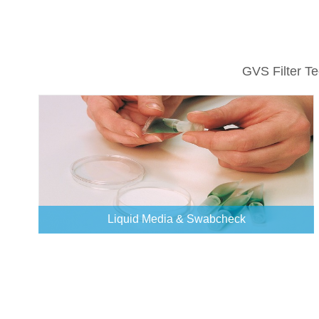
GVS Filter T
Liquid Media & Swabcheck