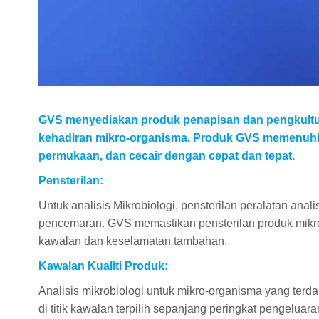
GVS menyediakan produk penapisan dan pengkultur
kehadiran mikro-organisma. Produk GVS memenuhi sy
permukaan, dan cecair dengan cepat dan tepat.
Pensterilan:
Untuk analisis Mikrobiologi, pensterilan peralatan ana
pencemaran. GVS memastikan pensterilan produk mikrob
kawalan dan keselamatan tambahan.
Kawalan Kualiti Produk:
Analisis mikrobiologi untuk mikro-organisma yang terd
di titik kawalan terpilih sepanjang peringkat pengelua