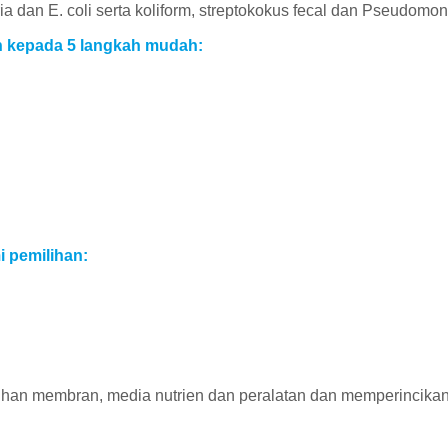
a dan E. coli serta koliform, streptokokus fecal dan Pseudomo
an kepada 5 langkah mudah:
 pemilihan:
an membran, media nutrien dan peralatan dan memperincikan p