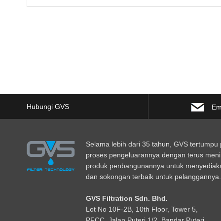
Hubungi GVS
Em
Selama lebih dari 35 tahun, GVS tertumpu 
proses pengeluarannya dengan terus men
produk penbangunannya untuk menyediaka
dan sokongan terbaik untuk pelanggannya.
GVS Filtration Sdn. Bhd.
Lot No
1
0F-2B, 10th Floor, Tower 5,
PFCC, Jalan Puteri 1/2, Bandar Puteri