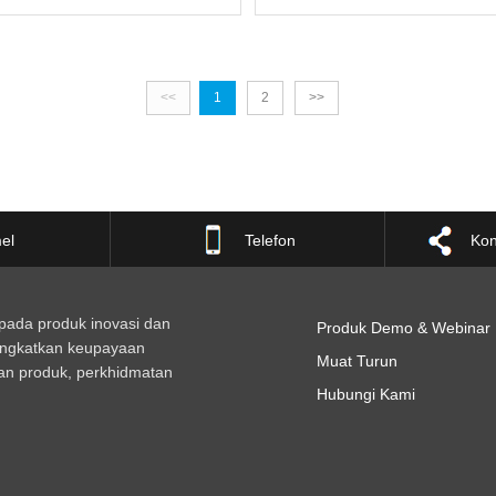
<<
1
2
>>
el
Telefon
Kon
pada produk inovasi dan
Produk Demo & Webinar
ingkatkan keupayaan
Muat Turun
n produk, perkhidmatan
Hubungi Kami